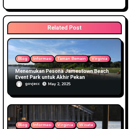
a
t
i
Related Post
o
n
Blog
Informasi
Taman Bemain
Virginia
Menemukan Pesona Jamestown Beach
Event Park untuk Akhir Pekan
govjecc
May 2, 2025
Blog
Informasi
Virginia
Wisata