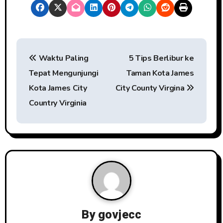
P
Waktu Paling
5 Tips Berlibur ke
o
Tepat Mengunjungi
Taman Kota James
s
Kota James City
City County Virgina
t
Country Virginia
n
a
v
i
g
By
govjecc