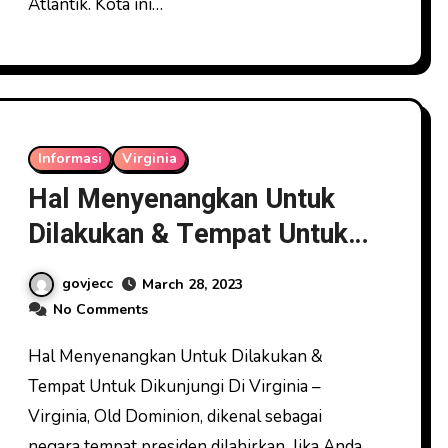
Atlantik. Kota ini…
Informasi
Virginia
Hal Menyenangkan Untuk
Dilakukan & Tempat Untuk
Dikunjungi Di Virginia
govjecc
March 28, 2023
No Comments
Hal Menyenangkan Untuk Dilakukan &
Tempat Untuk Dikunjungi Di Virginia –
Virginia, Old Dominion, dikenal sebagai
negara tempat presiden dilahirkan. Jika Anda