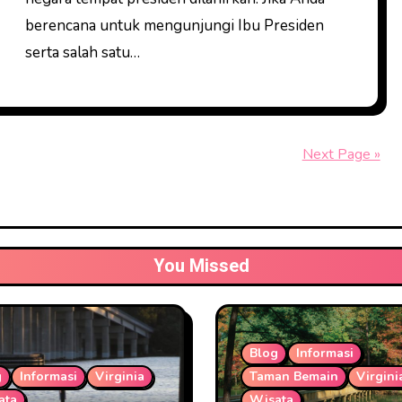
berencana untuk mengunjungi Ibu Presiden
serta salah satu…
Next Page »
You Missed
Blog
Informasi
g
Informasi
Virginia
Taman Bemain
Virgini
ata
Wisata