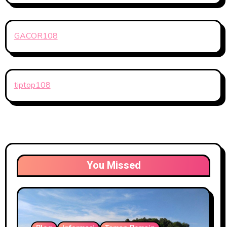
GACOR108
tiptop108
You Missed