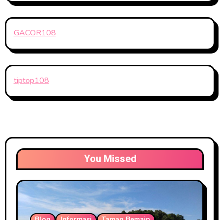
GACOR108
tiptop108
You Missed
Blog
Informasi
Taman Bemain