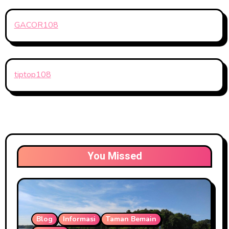
GACOR108
tiptop108
You Missed
Blog
Informasi
Taman Bemain