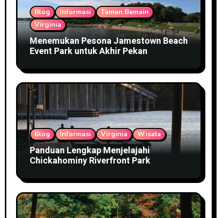
Blog
Informasi
Taman Bemain
Virginia
Menemukan Pesona Jamestown Beach
Event Park untuk Akhir Pekan
Blog
Informasi
Virginia
Wisata
Panduan Lengkap Menjelajahi
Chickahominy Riverfront Park