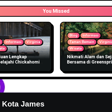
You Missed
Blog
Informasi
g
Informasi
Virginia
Taman Bemain
Virgini
ata
Wisata
uan Lengkap
Nikmati Alam dan Sej
elajahi Chickahominy
Bersama di Greenspr
rfront Park
Trail Virginia
n Kota James