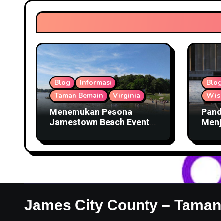
Blog
Informasi
Blo
Taman Bemain
Virginia
Wis
Menemukan Pesona
Pand
Jamestown Beach Event
Menj
Park untuk Akhir Pekan
Rive
James City County – Tama