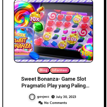
Blog
Informasi
Sweet Bonanza- Game Slot
Pragmatic Play yang Paling
Gacor
govjecc
July 30, 2023
No Comments