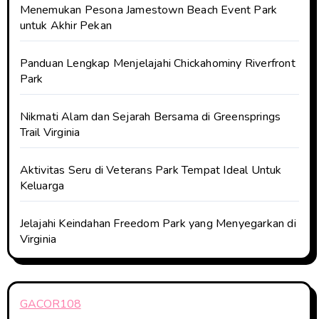
Menemukan Pesona Jamestown Beach Event Park
untuk Akhir Pekan
Panduan Lengkap Menjelajahi Chickahominy Riverfront
Park
Nikmati Alam dan Sejarah Bersama di Greensprings
Trail Virginia
Aktivitas Seru di Veterans Park Tempat Ideal Untuk
Keluarga
Jelajahi Keindahan Freedom Park yang Menyegarkan di
Virginia
GACOR108