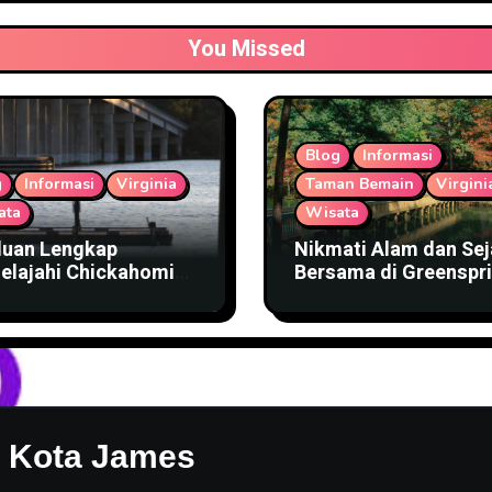
You Missed
Blog
Informasi
g
Informasi
Virginia
Taman Bemain
Virgini
ata
Wisata
uan Lengkap
Nikmati Alam dan Sej
elajahi Chickahominy
Bersama di Greenspr
rfront Park
Trail Virginia
n Kota James