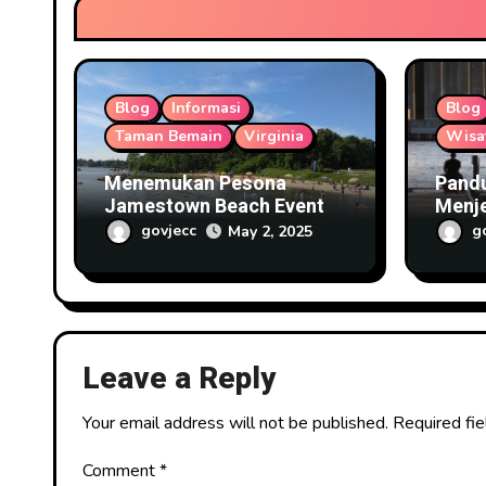
i
o
Blog
Informasi
Blog
n
Taman Bemain
Virginia
Wisa
Menemukan Pesona
Pand
Jamestown Beach Event
Menje
Park untuk Akhir Pekan
River
govjecc
g
May 2, 2025
Leave a Reply
Your email address will not be published.
Required fi
Comment
*