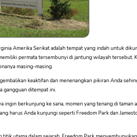
rginia Amerika Serikat adalah tempat yang indah untuk diku
emiliki permata tersembunyi di jantung wilayah tersebut.
esonanya masing-masing.
gembalikan keaktifan dan menenangkan pikiran Anda sehi
a gangguan ditempat ini.
nya ingin berkunjung ke sana, momen yang tenang di taman 
 yang harus Anda kunjungi seperti Freedom Park dan James
ah titik utama dalam sejarah. Freedom Park menyembunyika