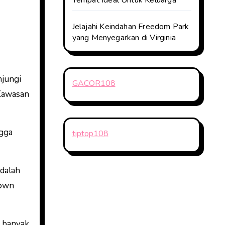
Tempat Ideal Untuk Keluarga
Jelajahi Keindahan Freedom Park
yang Menyegarkan di Virginia
njungi
GACOR108
 Kawasan
ngga
tiptop108
adalah
town
n banyak