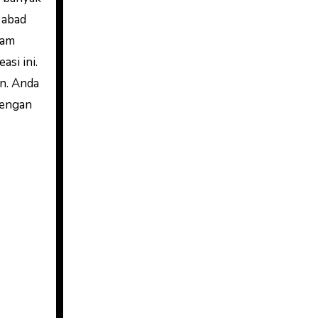
 abad
tam
si ini.
n. Anda
dengan