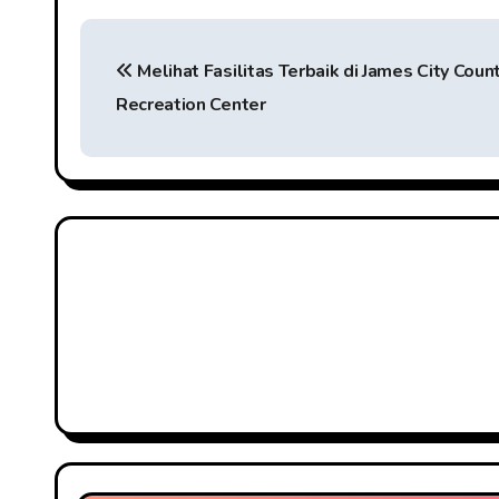
P
Melihat Fasilitas Terbaik di James City Coun
o
Recreation Center
s
t
n
a
v
i
g
a
t