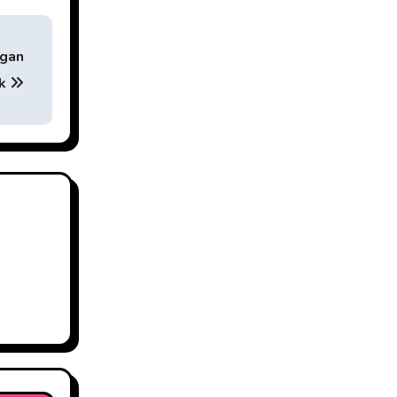
ngan
ik