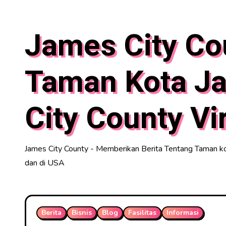
Skip
to
James City Co
content
Taman Kota J
City County Vi
James City County - Memberikan Berita Tentang Taman kot
dan di USA
Berita
Bisnis
Blog
Fasilitas
Informasi