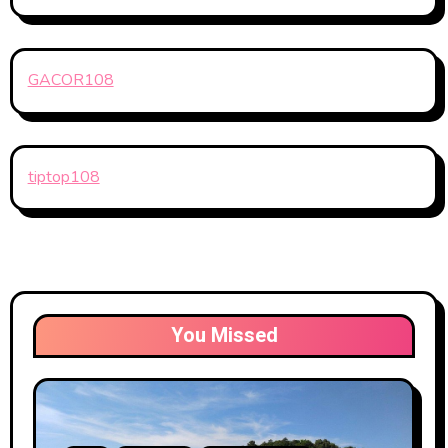
GACOR108
tiptop108
You Missed