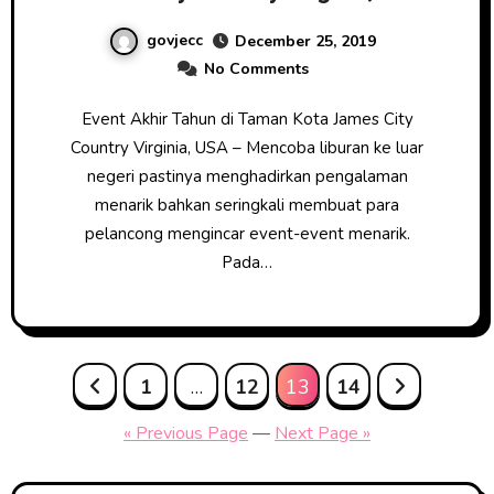
govjecc
December 25, 2019
No Comments
Event Akhir Tahun di Taman Kota James City
Country Virginia, USA – Mencoba liburan ke luar
negeri pastinya menghadirkan pengalaman
menarik bahkan seringkali membuat para
pelancong mengincar event-event menarik.
Pada…
Posts
1
…
12
13
14
pagination
« Previous Page
—
Next Page »