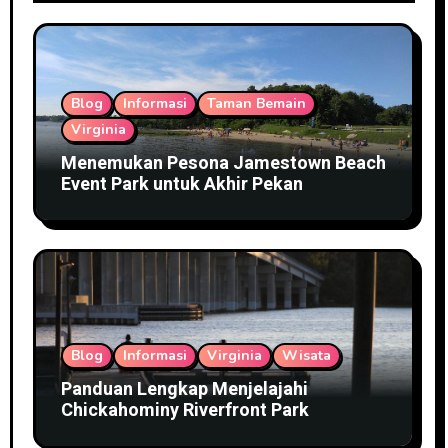
Blog
Informasi
Taman Bemain
Virginia
Menemukan Pesona Jamestown Beach
Event Park untuk Akhir Pekan
Blog
Informasi
Virginia
Wisata
Panduan Lengkap Menjelajahi
Chickahominy Riverfront Park