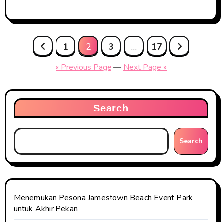
Posts
1
2
3
…
17
pagination
« Previous Page
—
Next Page »
Search
Search
Menemukan Pesona Jamestown Beach Event Park
untuk Akhir Pekan