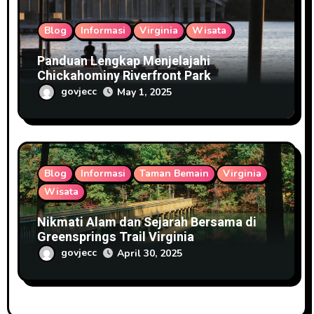
Blog
Informasi
Virginia
Wisata
Panduan Lengkap Menjelajahi
Chickahominy Riverfront Park
govjecc
May 1, 2025
Blog
Informasi
Taman Bemain
Virginia
Wisata
Nikmati Alam dan Sejarah Bersama di
Greensprings Trail Virginia
govjecc
April 30, 2025