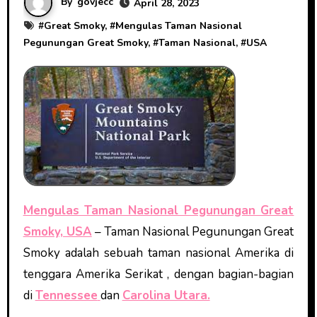
By
govjecc
April 28, 2023
#
Great Smoky
, #
Mengulas Taman Nasional
Pegunungan Great Smoky
, #
Taman Nasional
, #
USA
Mengulas Taman Nasional Pegunungan Great
Smoky, USA
– Taman Nasional Pegunungan Great
Smoky adalah sebuah taman nasional Amerika di
tenggara Amerika Serikat , dengan bagian-bagian
di
Tennessee
dan
Carolina Utara.