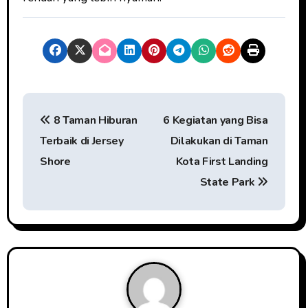
P
8 Taman Hiburan
6 Kegiatan yang Bisa
o
Terbaik di Jersey
Dilakukan di Taman
s
Shore
Kota First Landing
t
State Park
n
a
v
i