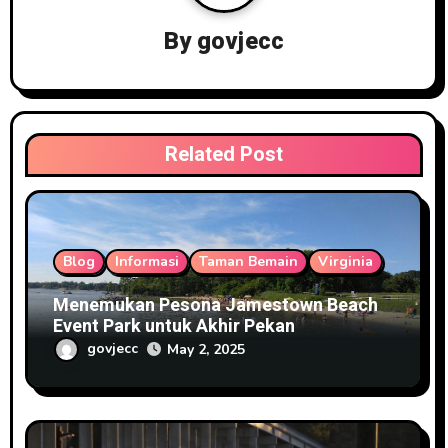
g
By
govjecc
a
t
i
Related Post
o
n
Blog
Informasi
Taman Bemain
Virginia
Menemukan Pesona Jamestown Beach
Event Park untuk Akhir Pekan
govjecc
May 2, 2025