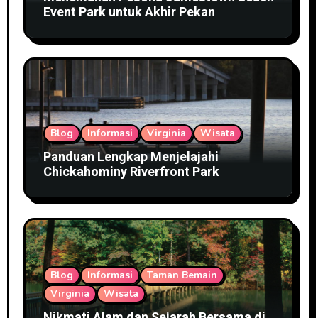
Event Park untuk Akhir Pekan
Blog
Informasi
Virginia
Wisata
Panduan Lengkap Menjelajahi
Chickahominy Riverfront Park
Blog
Informasi
Taman Bemain
Virginia
Wisata
Nikmati Alam dan Sejarah Bersama di