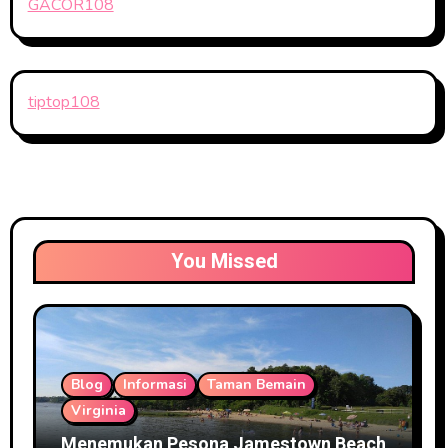
GACOR108
tiptop108
You Missed
Blog
Informasi
Taman Bemain
Virginia
Menemukan Pesona Jamestown Beach