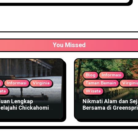
You Missed
Blog
Informasi
g
Informasi
Virginia
Taman Bemain
Virgini
ata
Wisata
uan Lengkap
Nikmati Alam dan Sej
elajahi Chickahominy
Bersama di Greenspr
rfront Park
Trail Virginia