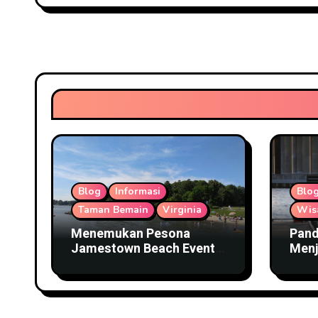
Blog
Informasi
Blo
Taman Bemain
Virginia
Wis
Menemukan Pesona
Pand
Jamestown Beach Event
Menj
Park untuk Akhir Pekan
Rive