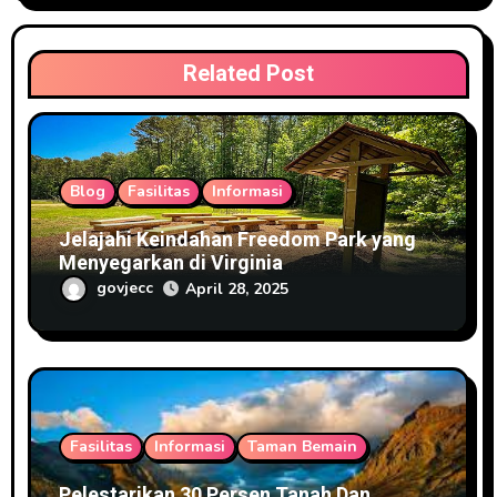
t
i
Related Post
o
n
Blog
Fasilitas
Informasi
Jelajahi Keindahan Freedom Park yang
Menyegarkan di Virginia
govjecc
April 28, 2025
Fasilitas
Informasi
Taman Bemain
Pelestarikan 30 Persen Tanah Dan