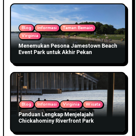
Blog
Informasi
Taman Bemain
Virginia
Menemukan Pesona Jamestown Beach
Event Park untuk Akhir Pekan
Blog
Informasi
Virginia
Wisata
Panduan Lengkap Menjelajahi
Chickahominy Riverfront Park