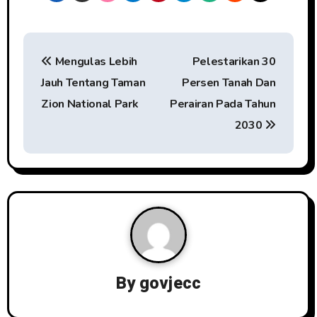
P
Mengulas Lebih
Pelestarikan 30
o
Jauh Tentang Taman
Persen Tanah Dan
s
Zion National Park
Perairan Pada Tahun
t
2030
n
a
v
i
g
By
govjecc
a