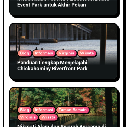
Event Park untuk Akhir Pekan
Blog
Informasi
Virginia
Wisata
Panduan Lengkap Menjelajahi
Chickahominy Riverfront Park
Blog
Informasi
Taman Bemain
Virginia
Wisata
Nikmati Alam dan Sejarah Bersama di