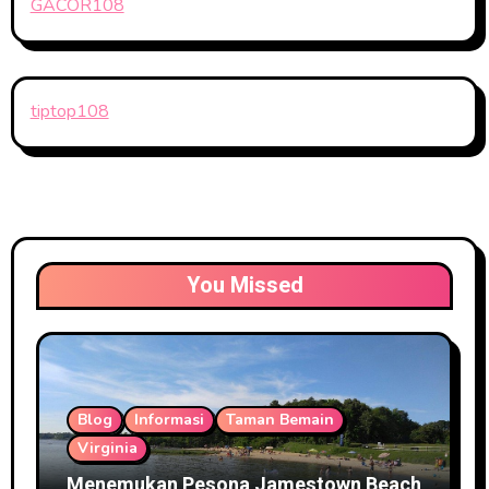
GACOR108
tiptop108
You Missed
Blog
Informasi
Taman Bemain
Virginia
Menemukan Pesona Jamestown Beach